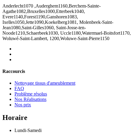
Anderlecht1070 ,Auderghem1160,Berchem-Sainte-
Agathe1082,Bruxelles1000,Etterbeek1040,
Evere1140,Forest1190,Ganshoren1083,
Ixelles1050,Jette1090,Koekelberg1081, Molenbeek-Saint-
Jean1080,Saint-Gilles1060, Saint-Josse-ten-
Noode1210,Schaerbeek1030, Uccle1180,Watermael-Boitsfort1170,
Woluwé-Saint-Lambert, 1200,Woluwe-Saint-Pierre1150
Raccourcis
Nettoyage tissus d'ameublement
FAQ
Problème résolus
Nos Réalisations
Nos prix
Horaire
Lundi-Samedi