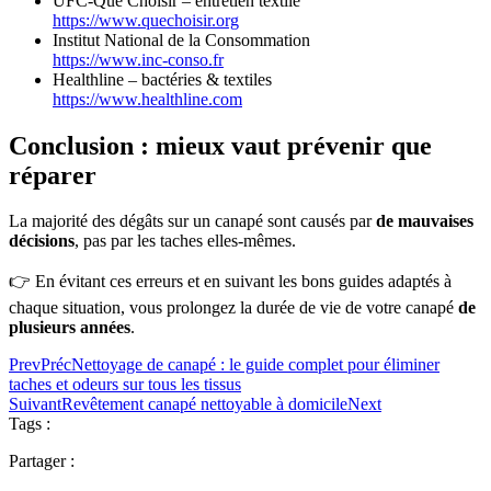
UFC-Que Choisir – entretien textile
https://www.quechoisir.org
Institut National de la Consommation
https://www.inc-conso.fr
Healthline – bactéries & textiles
https://www.healthline.com
Conclusion : mieux vaut prévenir que
réparer
La majorité des dégâts sur un canapé sont causés par
de mauvaises
décisions
, pas par les taches elles-mêmes.
👉 En évitant ces erreurs et en suivant les bons guides adaptés à
chaque situation, vous prolongez la durée de vie de votre canapé
de
plusieurs années
.
Prev
Préc
Nettoyage de canapé : le guide complet pour éliminer
taches et odeurs sur tous les tissus
Suivant
Revêtement canapé nettoyable à domicile
Next
Tags :
Partager :